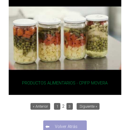
PRODUCTOS ALIMENTARIOS - CPIFP MOVERA
2
« Anterior
1
3
Siguiente »
Volver Atrás