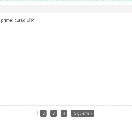
 primer curso LFP
1
2
3
4
Siguiente »