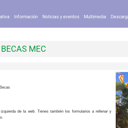
ativa
Información
Noticias y eventos
Multimedia
Descarg
 BECAS MEC
 Becas
izquierda de la web. Tienes también los formularios a rellenar y
o.